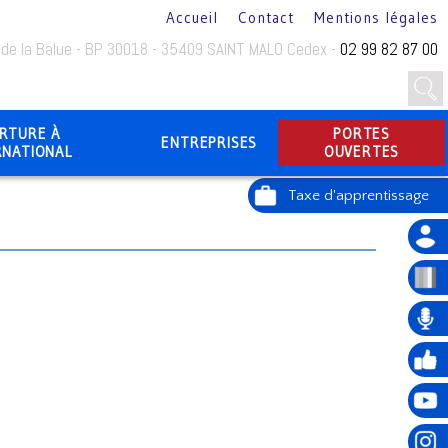
Accueil
Contact
Mentions légales
 de la Balue - BP 30018 - 35409 SAINT MALO Cedex -
02 99 82 87 00
RTURE À
PORTES
ENTREPRISES
RNATIONAL
OUVERTES