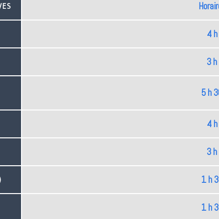
Horair
VES
4 h
3 h
5 h 3
4 h
3 h
1 h 
)
1 h 