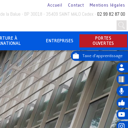
Accueil
Contact
Mentions légales
 de la Balue - BP 30018 - 35409 SAINT MALO Cedex -
02 99 82 87 00
RTURE À
PORTES
ENTREPRISES
RNATIONAL
OUVERTES