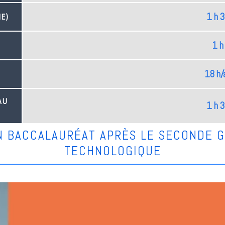
1 h 
E)
1 h
18 h/
AU
1 h 
N BACCALAURÉAT APRÈS LE SECONDE 
TECHNOLOGIQUE