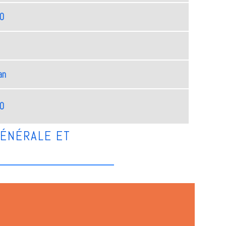
30
an
30
GÉNÉRALE ET