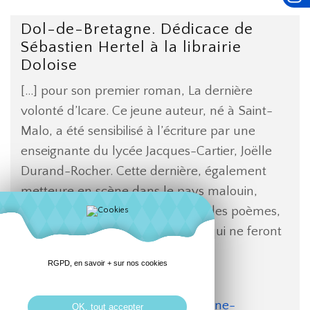
Dol-de-Bretagne. Dédicace de
Sébastien Hertel à la librairie
Doloise
[...] pour son premier roman, La dernière
volonté d’Icare. Ce jeune auteur, né à Saint-
Malo, a été sensibilisé à l’écriture par une
enseignante du lycée Jacques-Cartier, Joëlle
Durand-Rocher. Cette dernière, également
metteure en scène dans le pays malouin,
pousse Sébastien Hertel à écrire des poèmes,
pour lesquels il sera primé, mais qui ne feront
jamais l’objet d’une publication.[...]
RGPD, en savoir + sur nos cookies
Source :
https://www.ouest-
france.fr/bretagne/dol-de-bretagne-
OK, tout accepter