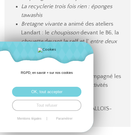
La recyclerie trois fois rien : éponges
tawashis
Bretagne vivante
a animé des ateliers
Landart : le
choupisson
devant le B6, la
chouette
devant le self et l'
entre deux
arbres
dans le bois
La friperie du lycée
:
Télétik
RGPD, en savoir + sur nos cookies
Beaucoup d'enseignants ont accompagné les
élèves sur ce forum et dans les activités
OK, tout accepter
proposées.
Tout refuser
Professeure référente : Mme LEVALLOIS-
BALEINE
Mentions légales
Paramétrer