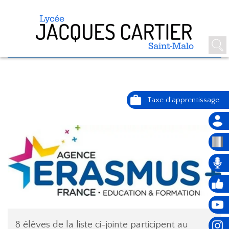
ERASMUS+ À GRENADE
(ESPAGNE)
8 élèves de la liste ci-jointe participent au