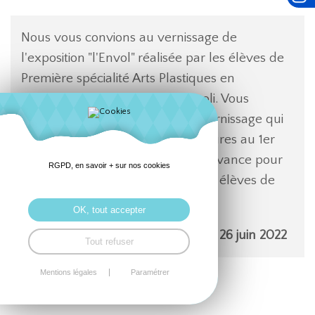
Nous vous convions au vernissage de
l'exposition "l'Envol" réalisée par les élèves de
Première spécialité Arts Plastiques en
partenariat avec le musée Manoli. Vous
trouverez ci-joint l'invitation au vernissage qui
aura lieu le mardi 26 avril à 17 heures au 1er
étage de la malouinière. Merci d'avance pour
RGPD, en savoir + sur nos cookies
votre présence.Cordialement, Les élèves de
Première Arts
OK, tout accepter
L'exposition sera ouverte jusqu'au 26 juin 2022
Tout refuser
Flyer
Mentions légales
Paramétrer