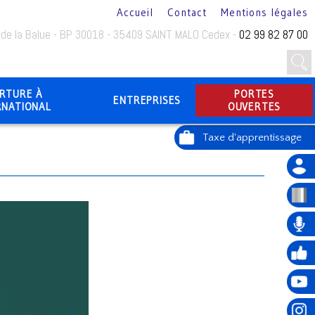
Accueil
Contact
Mentions légales
 de la Balue - BP 30018 - 35409 SAINT MALO Cedex -
02 99 82 87 00
RTURE À
PORTES
ENTREPRISES
RNATIONAL
OUVERTES