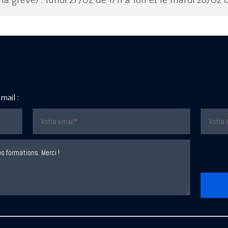
la grève) : lundi 27/02 de 17h à 18h et le mardi 28/02 
mail :