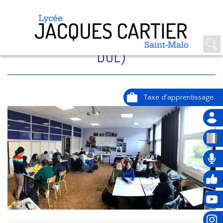
JEUX EN ESPAGNOL (JOURNÉE
D'IMMERSION DES 3ÈMES DE
DOL)