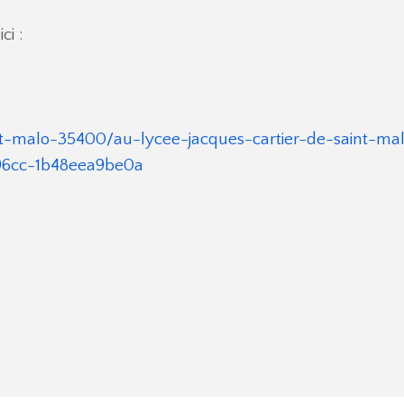
ci :
t-malo-35400/au-lycee-jacques-cartier-de-saint-malo
-96cc-1b48eea9be0a