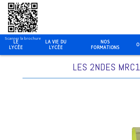
Scanner la brochure
LE
LA VIE DU
NOS
O
LYCÉE
LYCÉE
FORMATIONS
LES 2NDES MRC1 