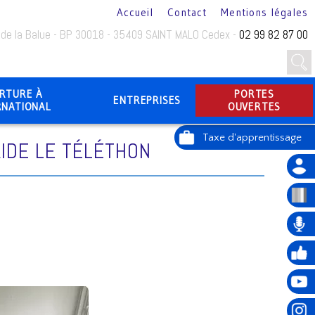
Accueil
Contact
Mentions légales
 de la Balue - BP 30018 - 35409 SAINT MALO Cedex -
02 99 82 87 00
RTURE À
PORTES
ENTREPRISES
RNATIONAL
OUVERTES
AIDE LE TÉLÉTHON