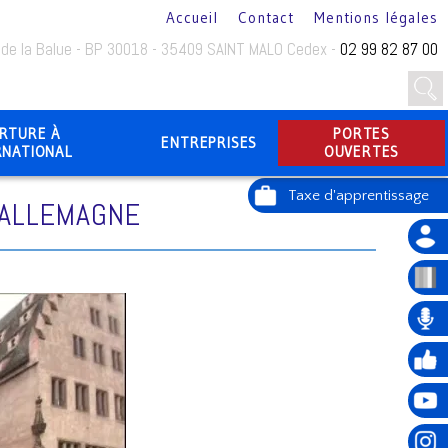
Accueil
Contact
Mentions légales
 de la Balue - BP 30018 - 35409 SAINT MALO Cedex -
02 99 82 87 00
RTURE À
PORTES
ENTREPRISES
RNATIONAL
OUVERTES
 ALLEMAGNE