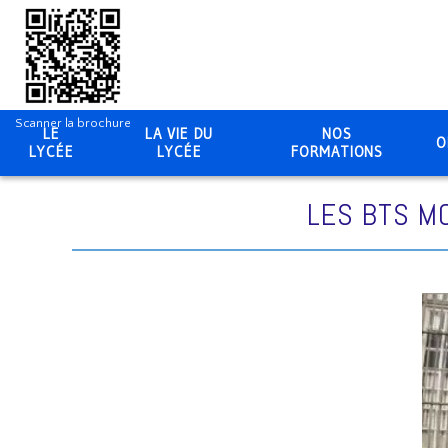
Scanner la brochure
LE
LA VIE DU
NOS
O
LYCÉE
LYCÉE
FORMATIONS
LES BTS M