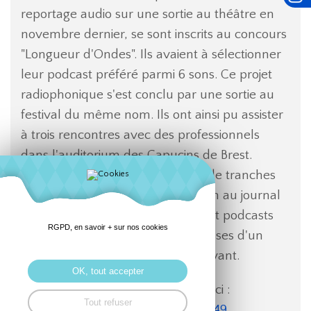
reportage audio sur une sortie au théâtre en
novembre dernier, se sont inscrits au concours
"Longueur d'Ondes". Ils avaient à sélectionner
leur podcast préféré parmi 6 sons. Ce projet
radiophonique s'est conclu par une sortie au
festival du même nom. Ils ont ainsi pu assister
à trois rencontres avec des professionnels
dans l'auditorium des Capucins de Brest.
Passionné d'ambiances sonores, de tranches
de vie ou journalistes d'information au journal
Le Monde, entre émissions radio et podcasts
RGPD, en savoir + sur nos cookies
les élèves ont découvert les coulisses d'un
genre audiovisuel toujours bien vivant.
OK, tout accepter
Pour écouter leurs podcasts c'est ici :
Tout refuser
audioblog.arteradio.com/blog/14349...