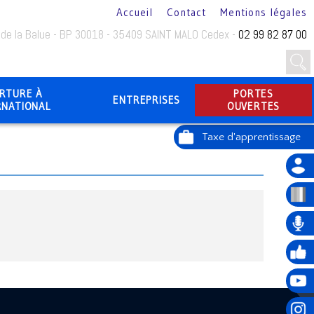
Accueil
Contact
Mentions légales
 de la Balue - BP 30018 - 35409 SAINT MALO Cedex -
02 99 82 87 00
RTURE À
PORTES
ENTREPRISES
RNATIONAL
OUVERTES