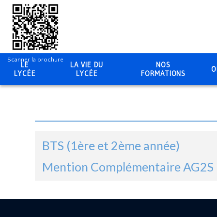
Scanner la brochure
LE
LA VIE DU
NOS
O
LYCÉE
LYCÉE
FORMATIONS
BTS (1ère et 2ème année)
Mention Complémentaire AG2S