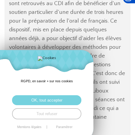
sont retrouvés au CDI afin de bénéficier d'un
soutien particulier d’une durée de trois heures
pour la préparation de l'oral de français. Ce
dispositif, mis en place depuis quelques
années déjà, a pour objectif d'aider les élèves
volontaires à développer des méthodes pour
les aider à réviser le bac et prendre de
l’assurance pour faire face aux questions
susceptibles de leur être posées. C'est donc de
façon studieuse et concentrée qu'ils ont suivi
RGPD, en savoir + sur nos cookies
les conseils de Mmes Sebal et Le Liboux
pendant trois heures. Deux autres séances ont
OK, tout accepter
été réalisées le mercredi après-midi ce qui a
Tout refuser
permis d'accompagner une soixantaine
d'élèves au total.
Mentions légales
Paramétrer