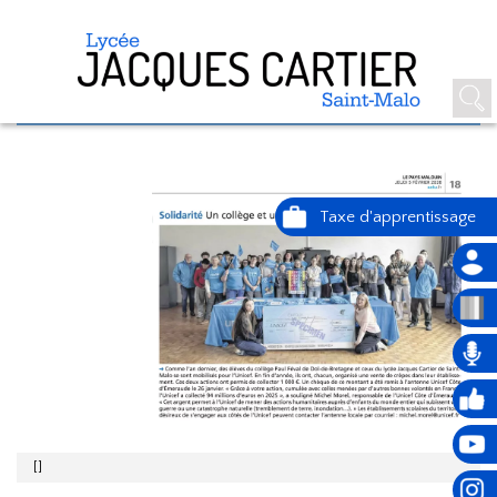
SOLIDARITÉ : LYCÉE ET COLLÈGE
PAUL FÉVAL (DOL)
[]