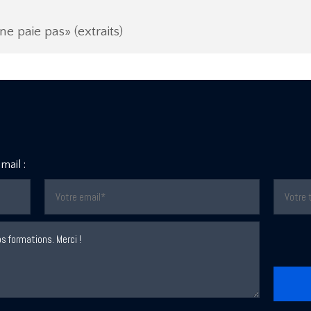
ne paie pas» (extraits)
mail :