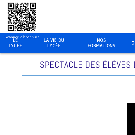
Scanner la brochure
LE
LA VIE DU
NOS
O
LYCÉE
LYCÉE
FORMATIONS
SPECTACLE DES ÉLÈVES D