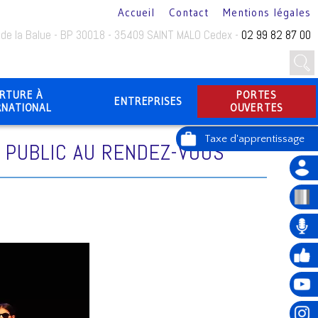
Accueil
Contact
Mentions légales
 de la Balue - BP 30018 - 35409 SAINT MALO Cedex -
02 99 82 87 00
RTURE À
PORTES
ENTREPRISES
RNATIONAL
OUVERTES
N PUBLIC AU RENDEZ-VOUS