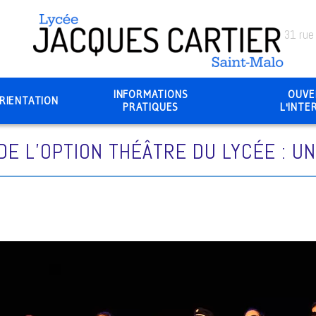
31 rue
INFORMATIONS
OUVE
RIENTATION
PRATIQUES
L'INTE
E L’OPTION THÉÂTRE DU LYCÉE : U